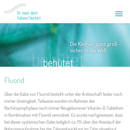
Toggle
naviga
Die Kleinen ganz groß –
sicher in die Welt.
Fluorid
Über die Gabe von Fluorid besteht unter der Ärzteschaft leider noch
immer Uneinigkeit. Teilweise werden im Rahmen der
Rachitisprophylaxe noch immer Neugeborenen Vitamin-D-Tabletten
in Kombination mit Fluorid verordnet. Es wurde nachgewiesen, dass
bei dieser systemischen Gabe lediglich ca. 1% über den Kreislauf der
Nahrungsaufnahme bei der Zahnentwicklung im Zahn eingebaut