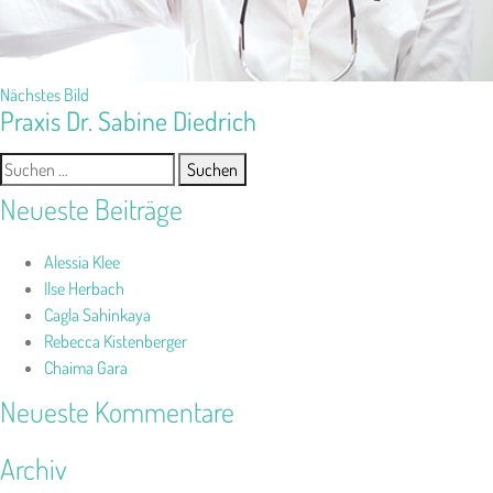
Nächstes Bild
Praxis Dr. Sabine Diedrich
Suchen
nach:
Neueste Beiträge
Alessia Klee
Ilse Herbach
Cagla Sahinkaya
Rebecca Kistenberger
Chaima Gara
Neueste Kommentare
Archiv